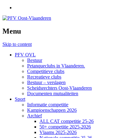
Menu
Skip to content
PFV OVL
Bestuur
Petanqueclubs in Vlaanderen.
Competitieve clubs
Recreatieve clubs
Bestuur – verslagen
Scheidsrechters Oost-Vlaanderen
Documenten mutualiteiten
Sport
Informatie competitie
Kampioenschappen 2026
Archief
ALL CAT competitie 25-26
50+ competitie 2025-2026
Vlaams 2025-2026
Nationale competitie 25-26